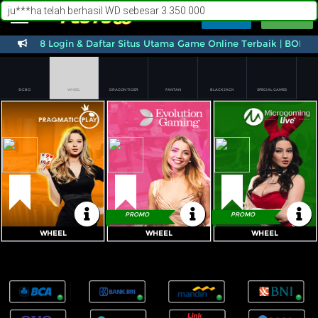
ju***ha telah berhasil WD sebesar 3.350.000
Beranda
MASUK
DAFTAR
PLUTO88 Login & Daftar Situs Utama Game Online Terbaik | BO
Sports
BARU
PROMO
Live Casino
BARU
SICBO
WHEEL
DRAGON TIGER
FANTAN
BLACKJACK
SPECIAL GAMES
IDNPoker
BARU
Meja
Min
Max
Meja
Min
Max
Meja
Min
Max
Baccarat
5Rb
5Jt
Roulette
1Rb
20Jt
Roulette
1Rb
5Jt
Roulette
1Rb
20Jt
Baccarat
2Rb
10Jt
Baccarat
10Rb
7,5Jt
Slots
Sicbo
2Rb
25Jt
Sicbo
2Rb
10Jt
PROMO
Dragon Tiger
10Rb
7,5Jt
Blackjack
10Rb
50Jt
Dragon Tiger
10Rb
10Jt
Blackjack
25Rb
2,5Jt
Wheel
1Rb
1Jt
Blackjack
10Rb
20Jt
Sicbo
1Rb
5Jt
Dragon Tiger
5Rb
5Jt
Wheel
1Rb
10Jt
IDNLIVE
BARU
4
6
5
Stream N Spin
DAFTAR
MASUK
DAFTAR
MASUK
DAFTAR
MASUK
MEJA
MEJA
MEJA
KEMBALI
KEMBALI
KEMBALI
PROMO
PROMO
Arcade
PROMO
WHEEL
WHEEL
WHEEL
WHEEL
WHEEL
WHEEL
Table Games
Lottery
BARU
PROMO
IDNRaffle