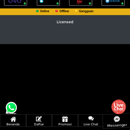
Referral
Promosi
Licensed
Hubungi Kami
Live Chat
Pengaduan Customer
Pilih Bahasa:
MASUK
DAFTAR
&copy; PLUTO88 Login & Daftar Situs Utama
Game Online Terbaik. Hak Cipta Dilindungi.
Beranda
Daftar
Promosi
Live Chat
Messenger